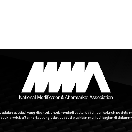
, adalah asosiasi yang dibentuk untuk menjadi suatu wadah dari seluruh pecinta m
roduk-produk aftermarket yang tidak dapat dipisahkan menjadi bagian di dalamny