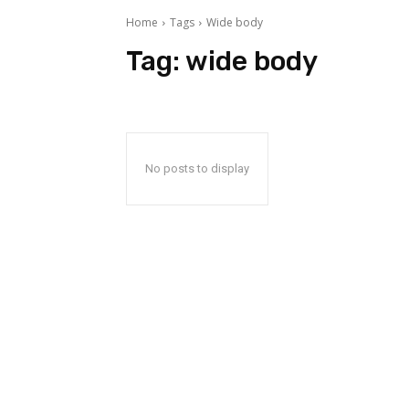
Home
Tags
Wide body
Tag:
wide body
No posts to display