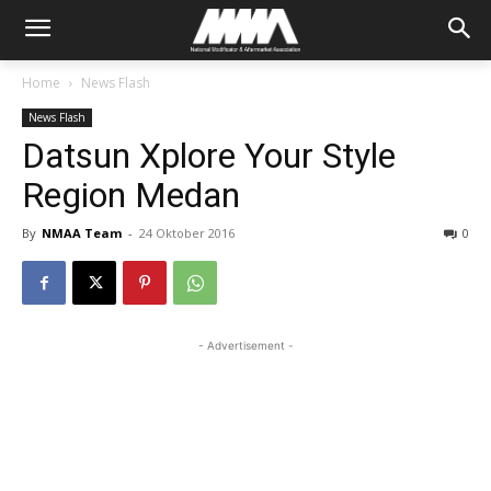
Home
News Flash
News Flash
Datsun Xplore Your Style
Region Medan
By
NMAA Team
-
24 Oktober 2016
0
- Advertisement -