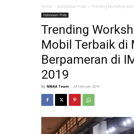
Home
Indonesian Pride
Trending Workshop Memil
Indonesian Pride
Trending Worksh
Mobil Terbaik di
Berpameran di 
2019
By
NMAA Team
-
24 Februari 2019