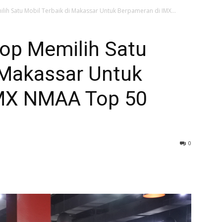
ih Satu Mobil Terbaik di Makassar Untuk Berpameran di IMX...
op Memilih Satu
 Makassar Untuk
IMX NMAA Top 50
0