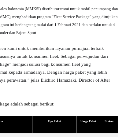
Sales Indonesia (MMKSI)
distributor resmi untuk mobil penumpang dan
 (MMC), me
nghadirkan
program “Fleet Service Package”
yang ditujukan
gram ini berlangsung mulai dari 1 Februari 2021 dan berlaku untuk 4
nder dan Pajero Sport.
tmen kami
untuk memberikan layanan purnajual terbaik
ususnya untuk konsumen fleet. Sebagai perwujudan dari
ckage” menjadi solusi bagi konsumen fleet yang
mal kepada armadanya. Dengan harga paket yang lebih
aya perawatan,
”
jelas
Eiichiro Hamazaki
,
Director of After
ckage adalah sebagai berikut:
ram
Tipe Paket
Harga Paket
Diskon