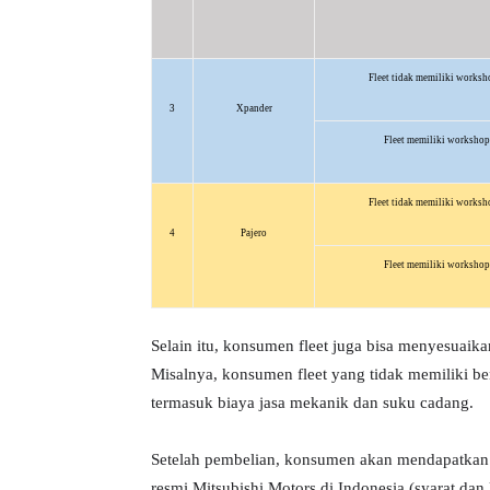
Fleet tidak memiliki worksho
3
Xpander
Fleet memiliki workshop 
Fleet tidak memiliki worksho
4
Pajero
Fleet memiliki workshop 
Selain itu, konsumen fleet juga bisa menyesuaik
Misalnya, konsumen fleet
yang tidak memiliki be
termasuk
biaya
jasa mekanik dan
suku cadang
.
Setelah pembelian, konsumen akan mendapatkan s
resmi Mitsubishi Motors di Indonesia
(
syarat dan