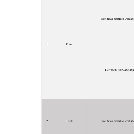
Fleet tidak memiliki worksho
1
Triton
Fleet memiliki workshop 
2
L300
Fleet tidak memiliki worksho