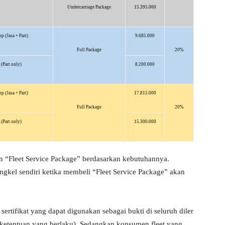
Undercarriage Package
15.395.000
p (Jasa + Part)
9.685.000
Full Package
20%
(Part only)
8.200.000
p (Jasa + Part)
17.815.000
Full Package
20%
(Part only)
15.300.000
an “Fleet Service Package” berdasarkan kebutuhannya.
ngkel sendiri
ketika
membeli “
Fleet Service Package
”
akan
ertifikat yang dapat digunakan sebagai
bukti
di
seluruh
diler
 ketentuan yang berlaku
)
.
Sedangkan
konsumen fleet
yang