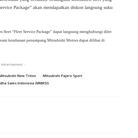
Service Package
”
akan men
dapatkan diskon langsung suku
n fleet
“Fleet Service Package” dapat langsung menghubungi diler
resmi kendaraan penumpang Mitsubishi Motors dapat dilihat di
 Advertisement -
Mitsubishi New Triton
Mitsubishi Pajero Sport
dha Sales Indonesia (MMKSI)