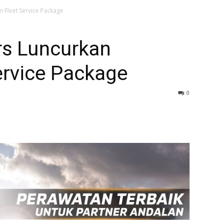
 Fleet Service Package
rs Luncurkan
ervice Package
0