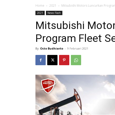
Home
2021
Mitsubishi Motors Luncurkan Program
2021
News Flash
Mitsubishi Moto
Program Fleet S
By
Octo Budhiarto
-
9 Februari 2021