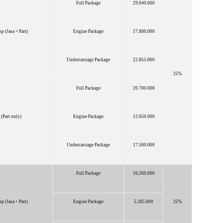
Full Package
29.040.000
p (Jasa + Part)
Engine Package
17.880.000
Undercarriage Package
22.855.000
25%
Full Package
20.700.000
(Part only)
Engine Package
12.050.000
Undercarriage Package
17.500.000
Full Package
16.260.000
p (Jasa + Part)
Engine Package
5.285.000
25%