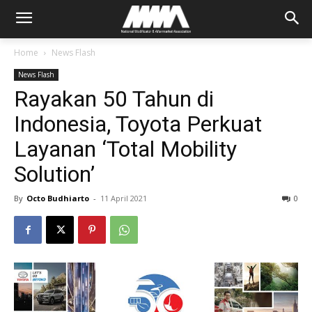
Home
News Flash
News Flash
Rayakan 50 Tahun di
Indonesia, Toyota Perkuat
Layanan ‘Total Mobility
Solution’
By
Octo Budhiarto
-
11 April 2021
0