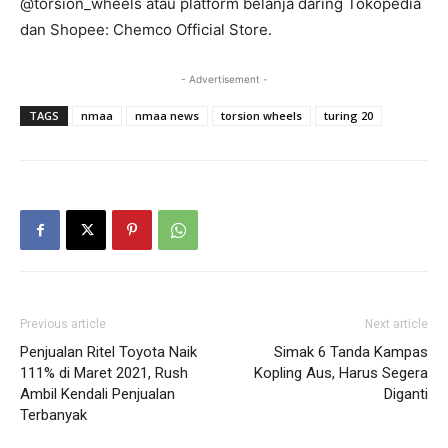
@torsion_wheels atau platform belanja daring Tokopedia
dan Shopee: Chemco Official Store.
- Advertisement -
TAGS
nmaa
nmaa news
torsion wheels
turing 20
Previous article
Next article
Penjualan Ritel Toyota Naik
Simak 6 Tanda Kampas
111% di Maret 2021, Rush
Kopling Aus, Harus Segera
Ambil Kendali Penjualan
Diganti
Terbanyak