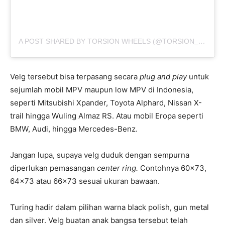
A POST SHARED BY TORSION WHEELS (@TORSION_WHEELS)
Velg tersebut bisa terpasang secara
plug and play
untuk
sejumlah mobil MPV maupun low MPV di Indonesia,
seperti Mitsubishi Xpander, Toyota Alphard, Nissan X-
trail hingga Wuling Almaz RS. Atau mobil Eropa seperti
BMW, Audi, hingga Mercedes-Benz.
Jangan lupa, supaya velg duduk dengan sempurna
diperlukan pemasangan
center ring
.
Contohnya 60×73,
64×73 atau 66×73 sesuai ukuran bawaan.
Turing hadir dalam pilihan warna black polish, gun metal
dan silver. Velg buatan anak bangsa tersebut telah