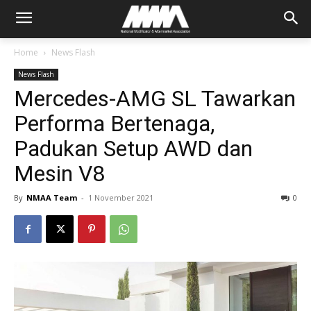
Home
News Flash
News Flash
Mercedes-AMG SL Tawarkan
Performa Bertenaga,
Padukan Setup AWD dan
Mesin V8
By
NMAA Team
-
1 November 2021
0