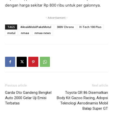
dengan harga sekitar Rp 800 ribu untuk per galonnya.
- Advertisement -
TAGS
#AnakMobilPakeMotul
300V Chrono
H-Tech 100 Plus
motul
nmaa
nmaa news
Previous article
Next article
Garda Oto Gandeng Bengkel
Toyota GR 86 Disematkan
Auto 2000 Gelar Uji Emisi
Body Kit Gazoo Racing, Adopsi
Terbatas
Teknologi Aerodinamis Mobil
Balap Super GT