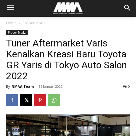
Home
Proper Modz
Proper Modz
Tuner Aftermarket Varis
Kenalkan Kreasi Baru Toyota
GR Yaris di Tokyo Auto Salon
2022
By
NMAA Team
-
15 Januari 2022
0