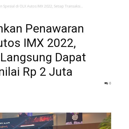
Spesial di OLX Autos IMX 2022, Setiap Transaksi...
hkan Penawaran
utos IMX 2022,
i Langsung Dapat
ilai Rp 2 Juta
0