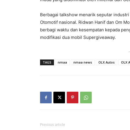
Berbagai talkshow menarik seputar industri
Otomotif nasional. Ridwan Hanif dan Om Mob
berbagi waktu dan kesempatan kepada pen
modifikasi dua mobil Supergiveaway.
-
TAGS
nmaa
nmaa news
OLX Autos
OLX A
Previous article