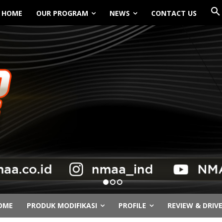
HOME
OUR PROGRAM
NEWS
CONTACT US
OME
PRODUK MODIFIKASI
PROFILE
REVIEW & DRIV