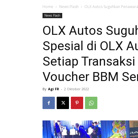
Home
News Flash
OLX Autos Suguhkan Penawaran 
News Flash
OLX Autos Sugu
Spesial di OLX A
Setiap Transaks
Voucher BBM Sen
By
Agi FR
-
2 Oktober 2022