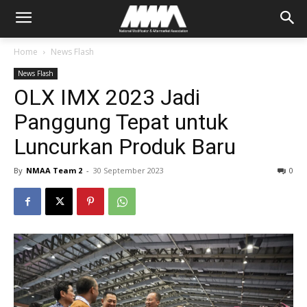
Home
News Flash
News Flash
OLX IMX 2023 Jadi
Panggung Tepat untuk
Luncurkan Produk Baru
By
NMAA Team 2
-
30 September 2023
0