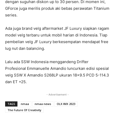
dengan suguhan diskon up to 30 persen. Di momen ini,
GForce juga merilis produk aki bebas perawatan Titanium
series.
Ada juga brand velg aftermarket JF Luxury siapkan ragam
model velg terbaru untuk mobil harian di Indonesia. Tiap
pembelian velg JF Luxury berkesempatan mendapat free
lug nut dan balancing.
Lalu ada SSW Indonesia menggandeng Drifter
Profesional Emmanuelle Amandio luncurkan edisi spesial
velg SSW X Amandio S268LP ukuran 18×9.5 PCD 5-114.3
dan ET +25.
- Advertisement -
TAGS
nmaa
nmaa news
OLX IMX 2023
The Future Of Creativity