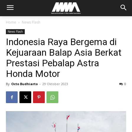
Home
News Flash
News Flash
Indonesia Raya Bergema di
Kejuaraan Balap Asia Berkat
Prestasi Pebalap Astra
Honda Motor
By
Octo Budhiarto
-
29 Oktober 2023
0