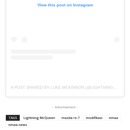
View this post on Instagram
A POST SHARED BY LUKE MCKINNON (@LIGHTNINGMCKINNON)
- Advertisement -
TAGS
Lightning McQueen
mazda rx-7
modifikasi
nmaa
nmaa news