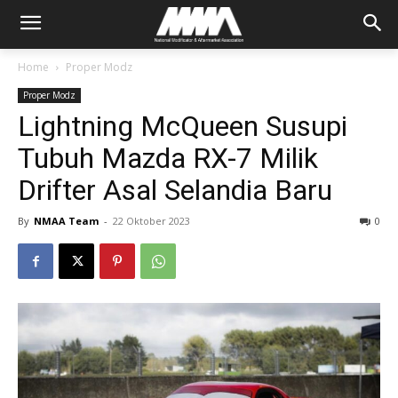
Home
Proper Modz
Proper Modz
Lightning McQueen Susupi
Tubuh Mazda RX-7 Milik
Drifter Asal Selandia Baru
By
NMAA Team
-
22 Oktober 2023
0