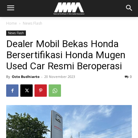
Home
News Flash
News Flash
Dealer Mobil Bekas Honda
Bersertifikasi Honda Mugen
Used Car Resmi Beroperasi
By
Octo Budhiarto
-
20 November 2023
0