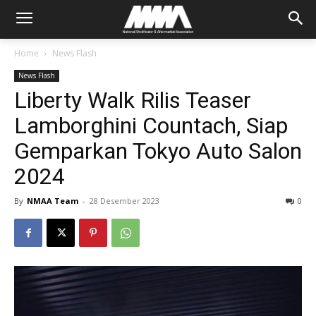
Home
News Flash
News Flash
Liberty Walk Rilis Teaser
Lamborghini Countach, Siap
Gemparkan Tokyo Auto Salon
2024
By
NMAA Team
-
28 Desember 2023
0