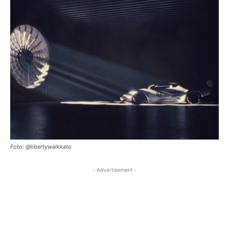
Foto: @libertywalkkato
- Advertisement -