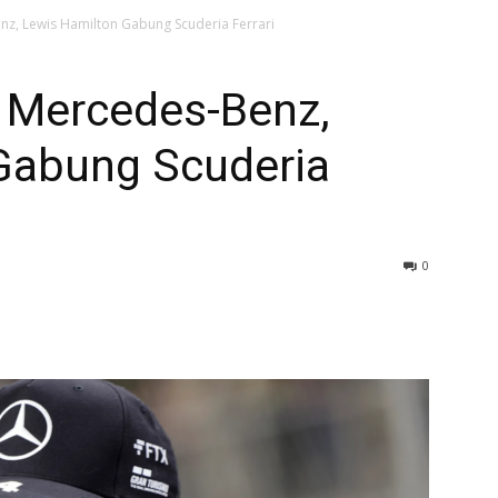
z, Lewis Hamilton Gabung Scuderia Ferrari
 Mercedes-Benz,
Gabung Scuderia
0