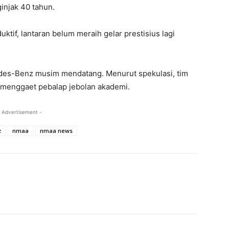
injak 40 tahun.
ktif, lantaran belum meraih gelar prestisius lagi
des-Benz musim mendatang. Menurut spekulasi, tim
k menggaet pebalap jebolan akademi.
 Advertisement -
z
nmaa
nmaa news