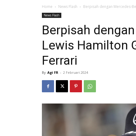
Home
News Flash
Berpisah dengan Mercedes-Ben
News Flash
Berpisah dengan
Lewis Hamilton 
Ferrari
By
Agi FR
-
2 Februari 2024