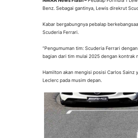
NMAA News Flash –
Pebalap Formula 1 Lew
Benz. Sebagai gantinya, Lewis direkrut Scud
Kabar bergabungnya pebalap berkebangsaan 
Scuderia Ferrari.
“Pengumuman tim: Scuderia Ferrari denga
bagian dari tim mulai 2025 dengan kontrak mu
Hamilton akan mengisi posisi Carlos Sainz
Leclerc pada musim depan.