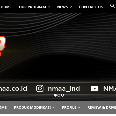
HOME
OUR PROGRAM
NEWS
CONTACT US
OME
PRODUK MODIFIKASI
PROFILE
REVIEW & DRIV