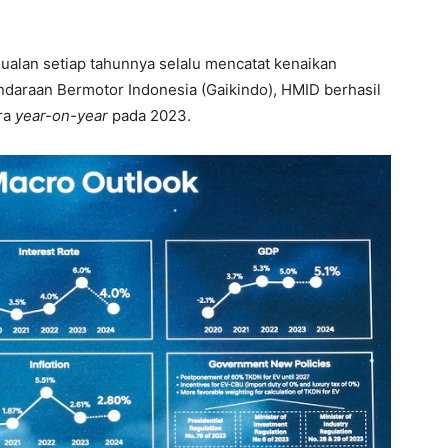
ualan setiap tahunnya selalu mencatat kenaikan
ndaraan Bermotor Indonesia (Gaikindo), HMID berhasil
ra
year-on-year
pada 2023.