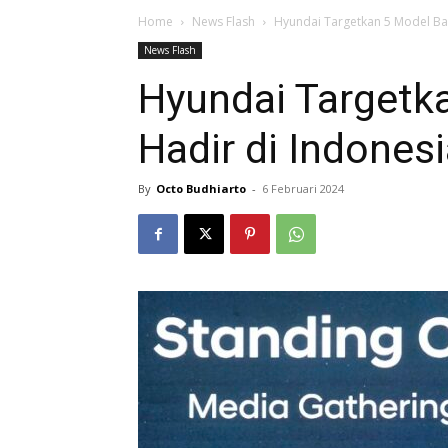
Home
News Flash
Hyundai Targetkan 5 Model Ba
News Flash
Hyundai Targetk
Hadir di Indones
By
Octo Budhiarto
-
6 Februari 2024