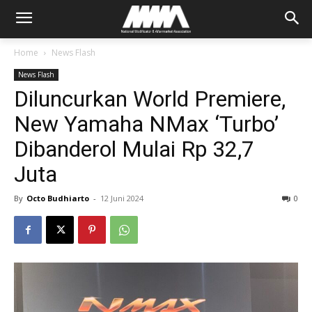
Home
News Flash
News Flash
Diluncurkan World Premiere,
New Yamaha NMax ‘Turbo’
Dibanderol Mulai Rp 32,7
Juta
By
Octo Budhiarto
-
12 Juni 2024
0