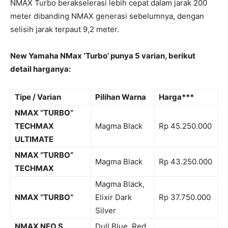
NMAX Turbo berakselerasi lebih cepat dalam jarak 200
meter dibanding NMAX generasi sebelumnya, dengan
selisih jarak terpaut 9,2 meter.
New Yamaha NMax ‘Turbo’ punya 5 varian, berikut
detail harganya:
Tipe / Varian
Pilihan Warna
Harga***
NMAX “TURBO”
TECHMAX
Magma Black
Rp 45.250.000
ULTIMATE
NMAX “TURBO”
Magma Black
Rp 43.250.000
TECHMAX
Magma Black,
NMAX “TURBO”
Elixir Dark
Rp 37.750.000
Silver
NMAX NEO S
Dull Blue, Red,