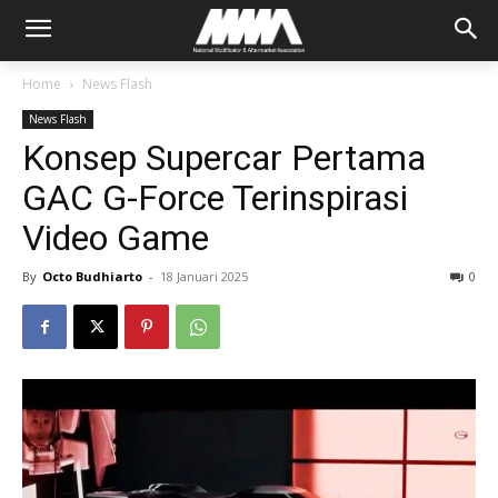
Home
News Flash
News Flash
Konsep Supercar Pertama
GAC G-Force Terinspirasi
Video Game
By
Octo Budhiarto
-
18 Januari 2025
0