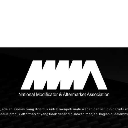
, adalah asosiasi yang dibentuk untuk menjadi suatu wadah dari seluruh pecinta m
roduk-produk aftermarket yang tidak dapat dipisahkan menjadi bagian di dalamny