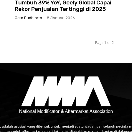
Tumbuh 39% YoY, Geely Global Capai
Rekor Penjualan Tertinggi di 2025
Octo Budhiarto
-
8 Januari 2026
Page 1 of 2
, adalah asosiasi yang dibentuk untuk menjadi suatu wadah dari seluruh pecinta m
roduk-produk aftermarket yang tidak dapat dipisahkan menjadi bagian di dalamny