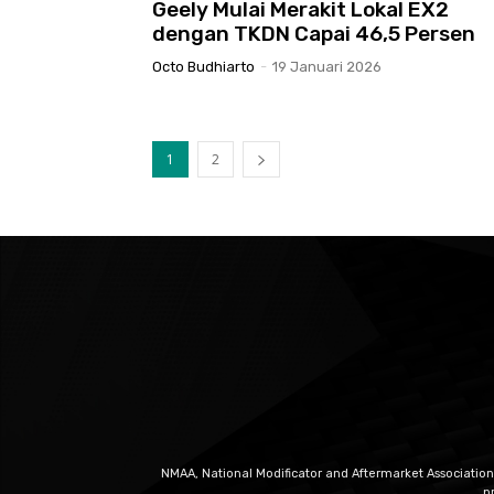
Geely Mulai Merakit Lokal EX2
dengan TKDN Capai 46,5 Persen
Octo Budhiarto
-
19 Januari 2026
1
2
NMAA, National Modificator and Aftermarket Association
p