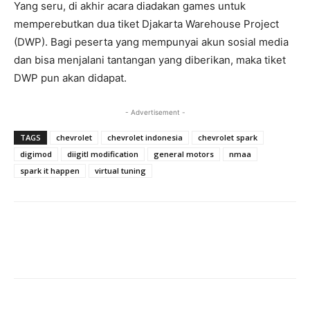
Yang seru, di akhir acara diadakan games untuk
memperebutkan dua tiket Djakarta Warehouse Project
(DWP). Bagi peserta yang mempunyai akun sosial media
dan bisa menjalani tantangan yang diberikan, maka tiket
DWP pun akan didapat.
- Advertisement -
TAGS
chevrolet
chevrolet indonesia
chevrolet spark
digimod
diigitl modification
general motors
nmaa
spark it happen
virtual tuning