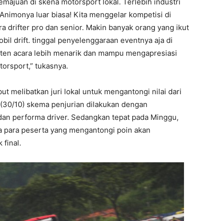
emajuan di skena motorsport lokal. Terlebih industri
“Animonya luar biasa! Kita menggelar kompetisi di
a drifter pro dan senior. Makin banyak orang yang ikut
il drift. tinggal penyelenggaraan eventnya aja di
nten acara lebih menarik dan mampu mengapresiasi
torsport,” tukasnya.
ut melibatkan juri lokal untuk mengantongi nilai dari
(30/10) skema penjurian dilakukan dengan
 dan performa driver. Sedangkan tepat pada Minggu,
nya para peserta yang mengantongi poin akan
final.