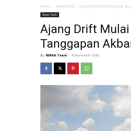
Home
News Flash
Ajang Drift Mulai Bergeliat, B
News Flash
Ajang Drift Mulai
Tanggapan Akbar
By
NMAA Team
-
4 November 2020