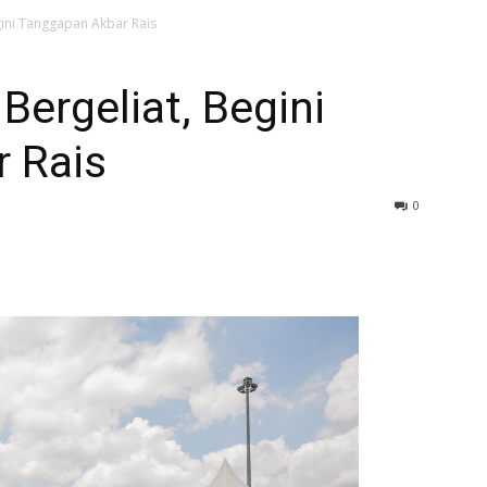
egini Tanggapan Akbar Rais
 Bergeliat, Begini
 Rais
0