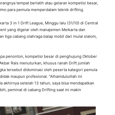
angnya tempat berlatih atau gelaran kompetisi besar,
nimo para pemula memperdalam teknik drifting.
rta 3 in 1 Drift League, Minggu lalu (31/10) di Central
vent yang digelar oleh manajemen Meikarta dan
an tiga cabang olahraga balap mobil dari mulai slalom,
anpa penonton, kompetisi besar di penghujung Oktober
l, Akbar Rais menuturkan, khusus ranah Drift jumlah
gka tersebut didominasi oleh peserta kategori pemula
didak maupun profesional. “Alhamduluillah ini
a akhirnya setelah 13 tahun, saya bisa mendapatkan
ih, peminat di cabang Drifting saat ini makin