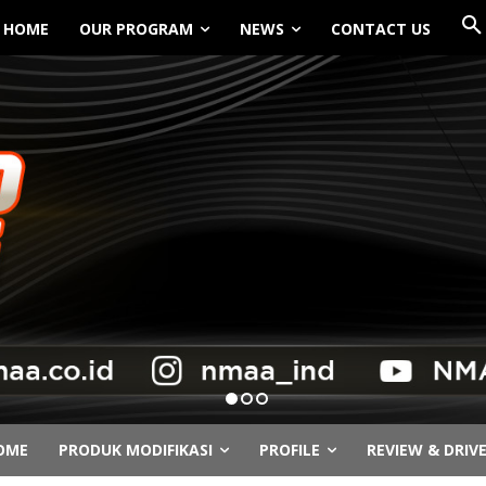
HOME
OUR PROGRAM
NEWS
CONTACT US
OME
PRODUK MODIFIKASI
PROFILE
REVIEW & DRIV