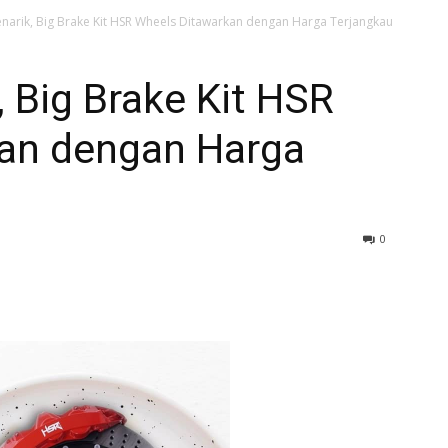
narik, Big Brake Kit HSR Wheels Ditawarkan dengan Harga Terjangkau
 Big Brake Kit HSR
an dengan Harga
0