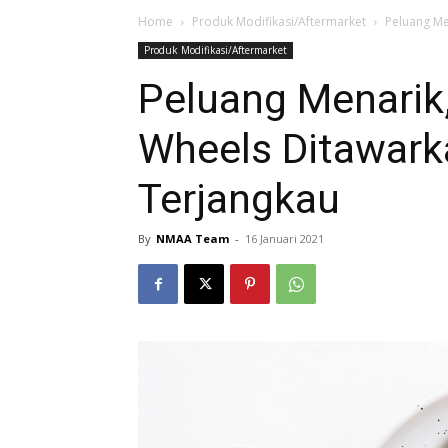
Home
Produk Modifikasi/Aftermarket
Peluang Me
Produk Modifikasi/Aftermarket
Peluang Menarik,
Wheels Ditawark
Terjangkau
By
NMAA Team
-
16 Januari 2021