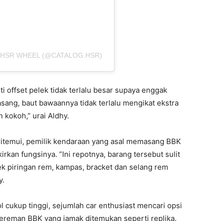
– HSR WHEEL (@CATALOG.HSR)
i offset pelek tidak terlalu besar supaya enggak
sang, baut bawaannya tidak terlalu mengikat ekstra
 kokoh,” urai Aldhy.
ditemui, pemilik kendaraan yang asal memasang BBK
rkan fungsinya. ”Ini repotnya, barang tersebut sulit
ek piringan rem, kampas, bracket dan selang rem
y.
 cukup tinggi, sejumlah car enthusiast mencari opsi
ereman BBK yang jamak ditemukan seperti replika.