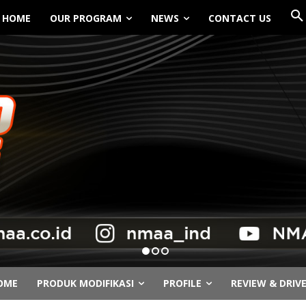
HOME
OUR PROGRAM
NEWS
CONTACT US
OME
PRODUK MODIFIKASI
PROFILE
REVIEW & DRIV