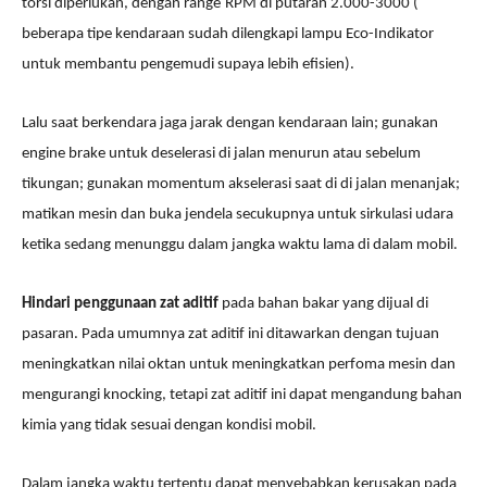
torsi diperlukan,
dengan
range
RPM di putaran 2.000-3000
(
beberapa tipe kendaraan sudah dilengkapi lampu Eco-Indikator
untuk membantu pengemudi supaya lebih efisien).
Lalu saat berkendara jaga jarak dengan kendaraan lain; gunakan
engine brake untuk deselerasi
di jalan menurun
atau sebelum
tikungan; gunakan momentum akselerasi saat di
di jalan menanjak
;
matikan mesin dan buka jendela secukupnya untuk sirkulasi udara
ketika sedang menunggu
dalam jangka waktu lama
di dalam mobil
.
Hindari penggunaan zat aditif
pada bahan bakar yang dijual di
pasaran. Pada umumnya zat aditif ini ditawarkan dengan tujuan
meningkatkan nilai oktan untuk meningkatkan perfoma mesin dan
mengurangi
knocking
, tetapi zat aditif ini dapat mengandung bahan
kimia yang tidak sesuai dengan kondisi mobil.
Dalam jangka waktu tertentu dapat menyebabkan kerusakan pada