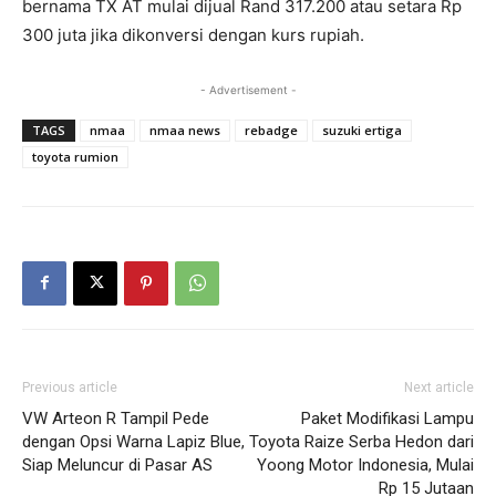
bernama TX AT mulai dijual Rand 317.200 atau setara Rp
300 juta jika dikonversi dengan kurs rupiah.
- Advertisement -
TAGS
nmaa
nmaa news
rebadge
suzuki ertiga
toyota rumion
Previous article
Next article
VW Arteon R Tampil Pede
Paket Modifikasi Lampu
dengan Opsi Warna Lapiz Blue,
Toyota Raize Serba Hedon dari
Siap Meluncur di Pasar AS
Yoong Motor Indonesia, Mulai
Rp 15 Jutaan