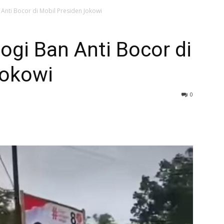
Anti Bocor di Mobil Presiden Jokowi
gi Ban Anti Bocor di
Jokowi
0