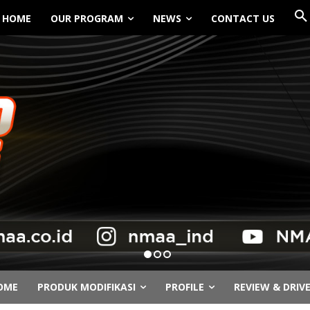
HOME
OUR PROGRAM
NEWS
CONTACT US
OME
PRODUK MODIFIKASI
PROFILE
REVIEW & DRIV