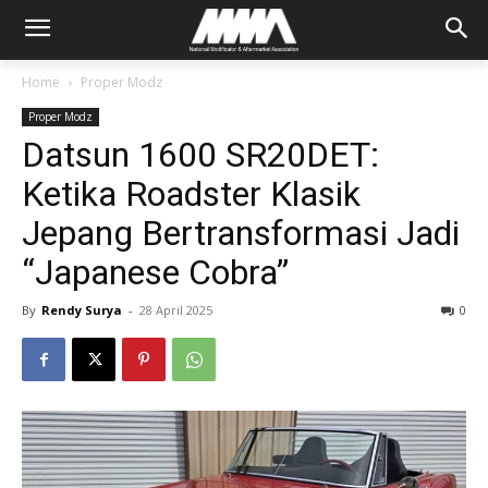
Home
Proper Modz
Proper Modz
Datsun 1600 SR20DET:
Ketika Roadster Klasik
Jepang Bertransformasi Jadi
“Japanese Cobra”
By
Rendy Surya
-
28 April 2025
0