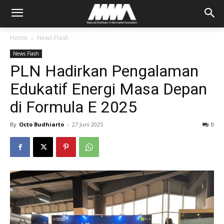
Home
News Flash
News Flash
PLN Hadirkan Pengalaman
Edukatif Energi Masa Depan
di Formula E 2025
By
Octo Budhiarto
-
27 Juni 2025
0