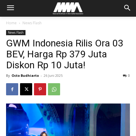
Home
News Flash
News Flash
GWM Indonesia Rilis Ora 03
BEV, Harga Rp 379 Juta
Diskon Rp 10 Juta!
By
Octo Budhiarto
-
26 Juni 2025
0