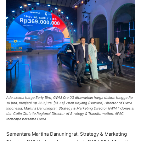
Ada skema harga Early Bird, GWM Ora 03 ditawarkan harga diskon hingga Rp
10 juta, menjadi Rp 369 juta. [Ki-Ka] Zhen Boyang (Howard) Director of GWM
Indonesia, Martina Danuningrat, Strategy & Marketing Director GWM Indonesia,
dan Colin Christie Regional Director of Strategy & Transformation, APAC,
Inchcape bersama GWM
Sementara Martina Danuningrat, Strategy & Marketing