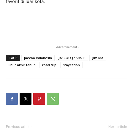
favorit di luar kota.
- Advertisement -
TAGS
jaecoo indonesia
JAECOO J7 SHS-P
Jim Ma
libur akhir tahun
road trip
staycation
Previous article
Next article