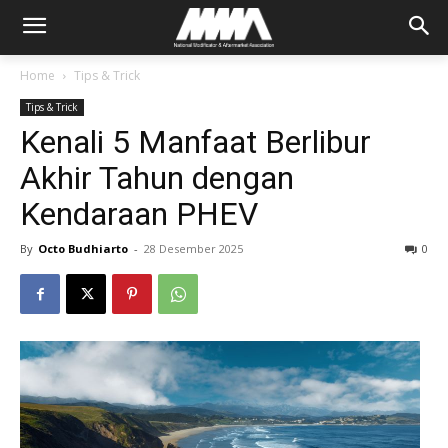
Home
Tips & Trick
Tips & Trick
Kenali 5 Manfaat Berlibur
Akhir Tahun dengan
Kendaraan PHEV
By
Octo Budhiarto
-
28 Desember 2025
0