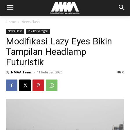
Home
News Flash
News Flash
Tak Berkategori
Modifikasi Lazy Eyes Bikin
Tampilan Headlamp
Futuristik
By
NMAA Team
-
11 Februari 2020
0