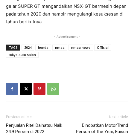
gelar SUPER GT mengandalkan NSX-GT bermesin depan
pada tahun 2020 dan hampir mengulangi kesuksesan di
tahun berikutnya.
- Advertisement -
TAGS
2024
honda
nmaa
nmaa news
Official
tokyo auto salon
Previous article
Next article
Penjualan Ritel Daihatsu Naik
Dinobatkan MotorTrend
24,9 Persen di 2022
Person of the Year, Euisun