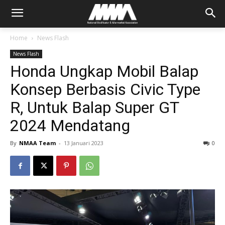
Home
News Flash
News Flash
Honda Ungkap Mobil Balap
Konsep Berbasis Civic Type
R, Untuk Balap Super GT
2024 Mendatang
By
NMAA Team
-
13 Januari 2023
0