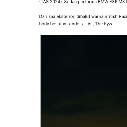
(TAS 2024). Sedan performa BMW E36 M3 
Dari sisi eksterior, dibalut warna British 
body besutan render artist, The Kyza.