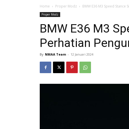
Home
Proper Modz
BMW E36 M3 Speed Stance Si
Proper Modz
BMW E36 M3 Spe
Perhatian Pengu
By
NMAA Team
-
12 Januari 2024