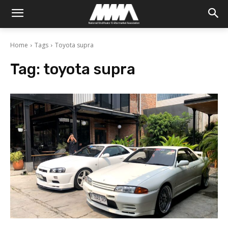
Home
Tags
Toyota supra
Tag:
toyota supra